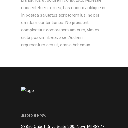
blandit, ius ut dolorem constituto. Molestie
consectetuer ex mea, has nonumy oblique in.
In postea salutatus scriptorem ius, ne per
omittam contentiones. No praesent
complectitur comprehensam eum, vim ex
dicta possim liberavisse. Audiam
argumentum sea ut, omnis habemus...
ADDRESS:
28850 Cabot Drive Suite 900, Novi, MI 48377