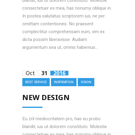
blandit, ius ut dolorem constituto. Molestie
consectetuer ex mea, has nonumy oblique in.
In postea salutatus scriptorem ius, ne per
omittam contentiones. No praesent
complectitur comprehensam eum, vim ex
dicta possim liberavisse. Audiam
argumentum sea ut, omnis habemus...
Oct
31
2016
BEST SERVICE
INSPIRATION
VISION
NEW DESIGN
Eu zril mediocritatem pro, has eu probo
blandit, ius ut dolorem constituto. Molestie
consectetuer ex mea, has nonumy oblique in.