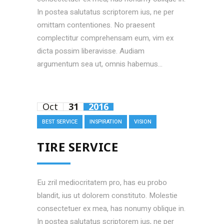
In postea salutatus scriptorem ius, ne per
omittam contentiones. No praesent
complectitur comprehensam eum, vim ex
dicta possim liberavisse. Audiam
argumentum sea ut, omnis habemus...
Oct
31
2016
BEST SERVICE
INSPIRATION
VISION
TIRE SERVICE
Eu zril mediocritatem pro, has eu probo
blandit, ius ut dolorem constituto. Molestie
consectetuer ex mea, has nonumy oblique in.
In postea salutatus scriptorem ius, ne per