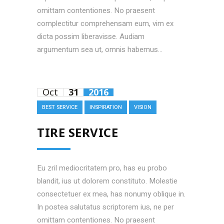
omittam contentiones. No praesent
complectitur comprehensam eum, vim ex
dicta possim liberavisse. Audiam
argumentum sea ut, omnis habemus...
Oct
31
2016
BEST SERVICE
INSPIRATION
VISION
TIRE SERVICE
Eu zril mediocritatem pro, has eu probo
blandit, ius ut dolorem constituto. Molestie
consectetuer ex mea, has nonumy oblique in.
In postea salutatus scriptorem ius, ne per
omittam contentiones. No praesent