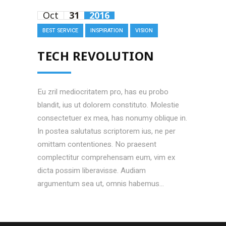
Oct
31
2016
BEST SERVICE
INSPIRATION
VISION
TECH REVOLUTION
Eu zril mediocritatem pro, has eu probo
blandit, ius ut dolorem constituto. Molestie
consectetuer ex mea, has nonumy oblique in.
In postea salutatus scriptorem ius, ne per
omittam contentiones. No praesent
complectitur comprehensam eum, vim ex
dicta possim liberavisse. Audiam
argumentum sea ut, omnis habemus...