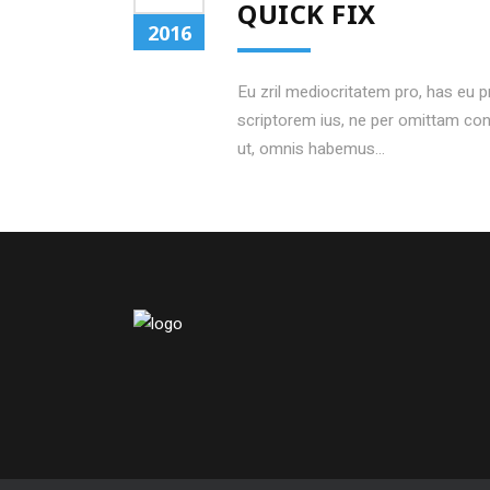
QUICK FIX
2016
Eu zril mediocritatem pro, has eu 
scriptorem ius, ne per omittam c
ut, omnis habemus...