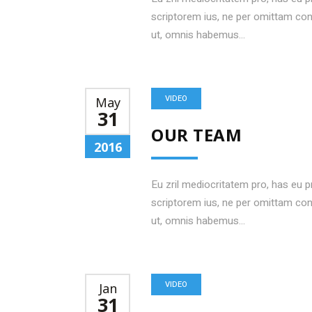
scriptorem ius, ne per omittam c
ut, omnis habemus...
VIDEO
May
31
OUR TEAM
2016
Eu zril mediocritatem pro, has eu 
scriptorem ius, ne per omittam c
ut, omnis habemus...
VIDEO
Jan
31