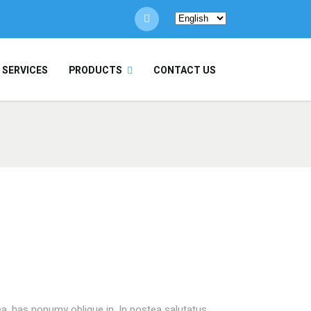
Choose
a
language
/ SERVICES
PRODUCTS
CONTACT US
ea, has nonumy oblique in. In postea salutatus