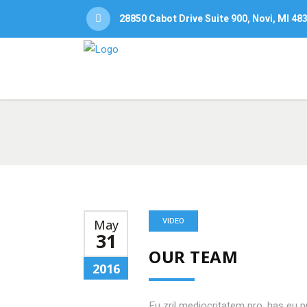
28850 Cabot Drive Suite 900, Novi, MI 48
VIDEO
May
31
OUR TEAM
2016
Eu zril mediocritatem pro, has eu 