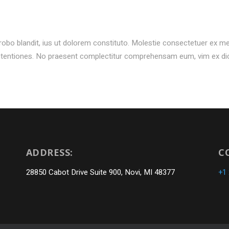
probo blandit, ius ut dolorem constituto. Molestie consectetuer ex m
ontentiones. No praesent complectitur comprehensam eum, vim ex d
ADDRESS:
C
28850 Cabot Drive Suite 900, Novi, MI 48377
+1