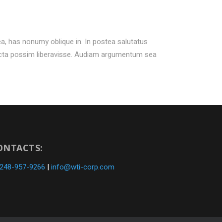
ea, has nonumy oblique in. In postea salutatus
icta possim liberavisse. Audiam argumentum sea
ONTACTS:
 248-957-9266
|
info@wti-corp.com