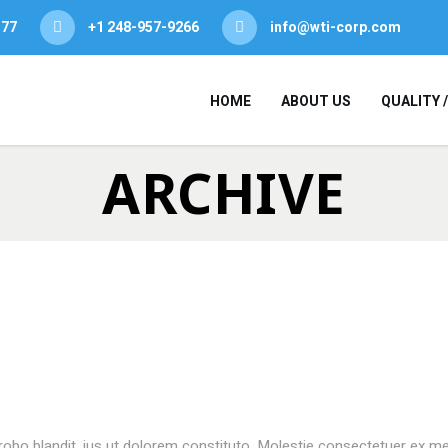
377
+1 248-957-9266
info@wti-corp.com
HOME
ABOUT US
QUALITY 
ARCHIVE
probo blandit, ius ut dolorem constituto. Molestie consectetuer ex m