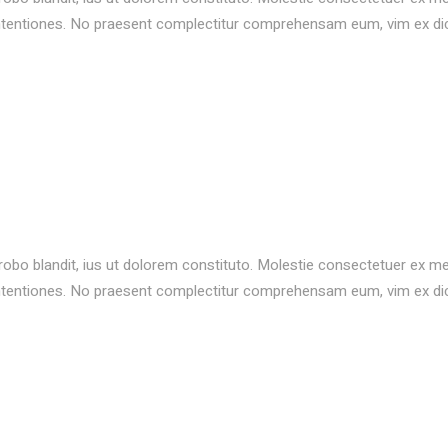
ontentiones. No praesent complectitur comprehensam eum, vim ex d
probo blandit, ius ut dolorem constituto. Molestie consectetuer ex m
ontentiones. No praesent complectitur comprehensam eum, vim ex d